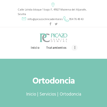
Picazo Clínica Dental
Calle Lérida bloque 1 bajo F, 41927 Mairena del Aljarafe,
PICAZO CLÍNICA DENTAL
Sevilla
info@picazoclinicadental.es
954 76 49 43
INICIO
TRATAMIENTOS
QUIENES SOMOS
Inicio
Tratamientos
CASOS CLÍNICOS
CONTACTO
Ortodoncia
Inicio
Servicios
Ortodoncia